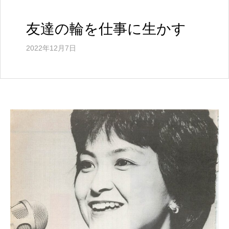
ル
ウ
ェ
友達の輪を仕事に生かす
ブ
サ
2022年12月7日
イ
ト