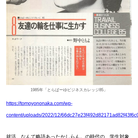
1985年「とらばーゆビジネスカレッジ85」
https://tomoyononaka.com/wp-
content/uploads/2022/12/66dc27e23f492d82171ad82f43f6c
就活、なんて略語あったかしらん。の時代の、学生対象