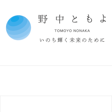
コ
ン
テ
ン
ツ
へ
ス
キ
ッ
プ
野
中
と
も
よ
オ
フ
ィ
シ
ャ