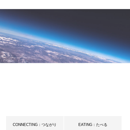
ル
ウ
ェ
ブ
サ
イ
ト
CONNECTING：つながり
EATING：たべる