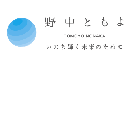
コ
ン
テ
ン
ツ
へ
ス
キ
ッ
プ
野
中
と
も
よ
オ
フ
ィ
シ
ャ