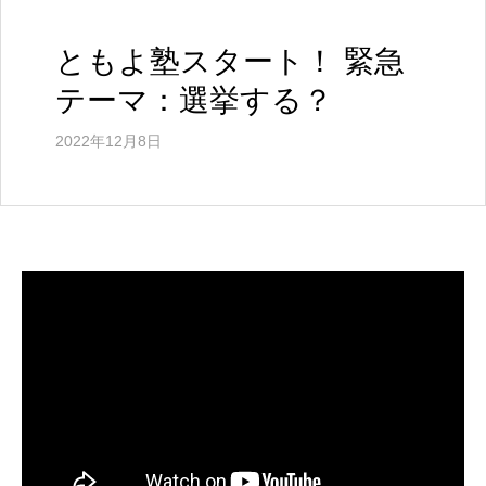
ル
ウ
ェ
ともよ塾スタート！ 緊急
ブ
テーマ：選挙する？
サ
イ
ト
2022年12月8日