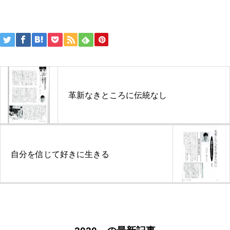
投
稿
ナ
ビ
革新なきところに伝統なし
ゲ
ー
シ
ョ
自分を信じて好きに生きる
ン