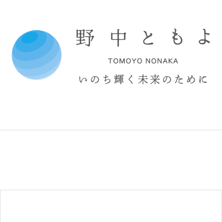
コ
ン
テ
ン
ツ
へ
ス
キ
ッ
プ
野
中
と
も
よ
オ
フ
ィ
シ
ャ