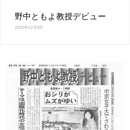
ル
ウ
ェ
野中ともよ教授デビュー
ブ
サ
2022年12月9日
イ
ト