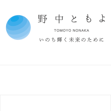
コ
ン
テ
ン
ツ
へ
ス
キ
ッ
プ
野
中
と
も
よ
オ
フ
ィ
シ
ャ