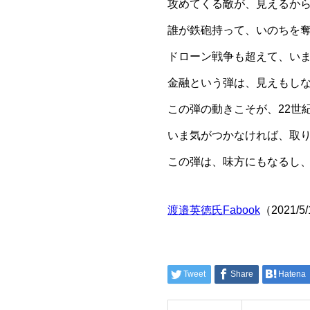
攻めてくる敵が、見えるか
誰が鉄砲持って、いのちを
ドローン戦争も超えて、い
金融という弾は、見えもし
この弾の動きこそが、22世
いま気がつかなければ、取
この弾は、味方にもなるし
渡邉英徳氏Fabook
（2021/
投
Tweet
Share
Hatena
稿