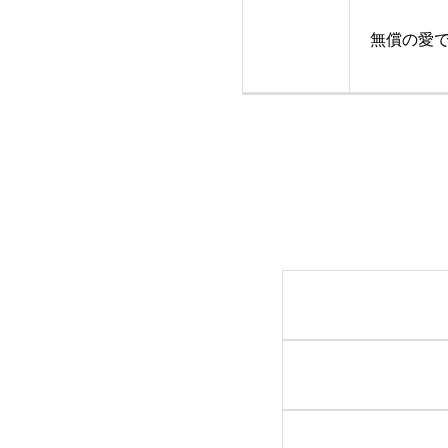
ナ
無償の愛
ビ
ゲ
ー
シ
ョ
ン