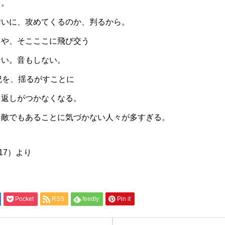
ら。
奪いに、攻めてくるのか、判るから。
まや、そこここに飛び交う
ない。音もしない。
紀を、揺るがすことに
り返しがつかなくなる。
、敵でもあることに気づかない人々が多すぎる。
5/17）より
Pocket
RSS
feedly
Pin it