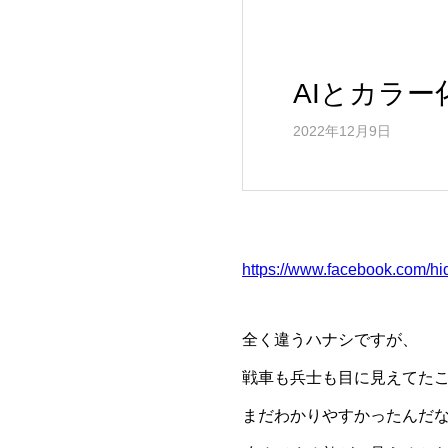
ャ
ル
ウ
ェ
ブ
AIとカラ
サ
イ
2022年12月9日
ト
https://www.facebook.com/h
全く違うハナシですが、
戦車も兵士も目に見えてた
まだわかりやすかったんだ