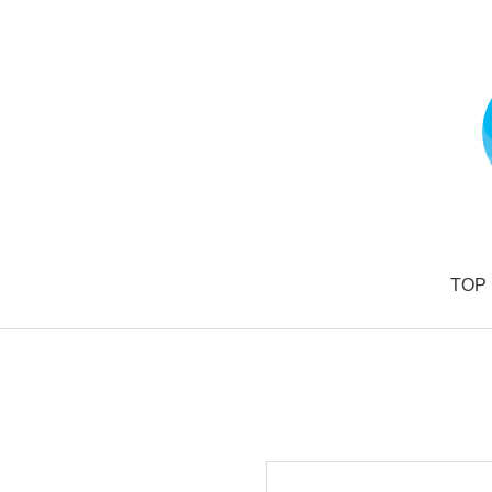
コ
ン
テ
ン
ツ
へ
ス
キ
ッ
プ
野
TOP
中
と
も
よ
オ
フ
ィ
シ