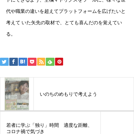
代や職業の違いを超えてプラットフォームを広げたいと
考えて いた矢先の取材で、とても喜んだのを覚えてい
る。
投
稿
ナ
ビ
いのちのめもりで考えよう
ゲ
ー
シ
若者に学ぶ「独り」時間 適度な距離、
ョ
コロナ禍で気づき