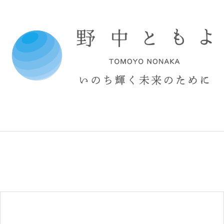
コ
ン
テ
ン
ツ
へ
ス
キ
ッ
プ
野
中
と
も
よ
オ
フ
ィ
シ
ャ