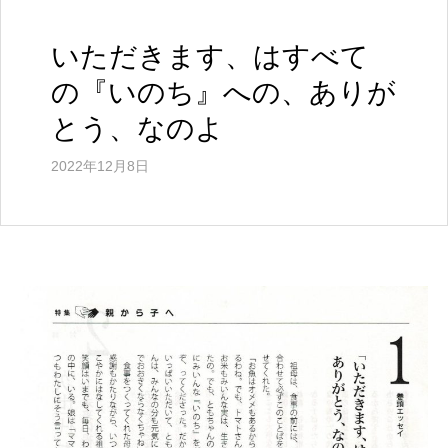
ル
ウ
ェ
いただきます、はすべて
ブ
の『いのち』への、ありが
サ
イ
とう、なのよ
ト
2022年12月8日