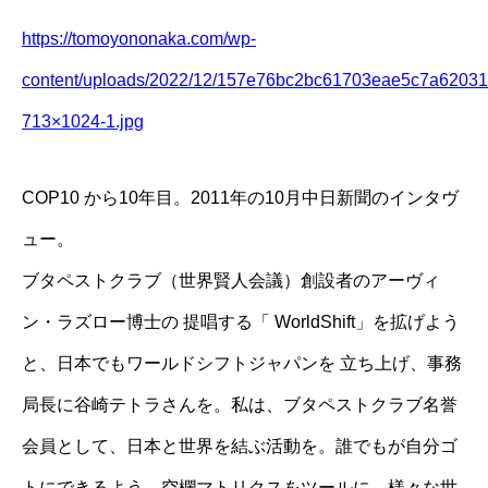
https://tomoyononaka.com/wp-
content/uploads/2022/12/157e76bc2bc61703eae5c7a62031
713×1024-1.jpg
COP10 から10年目。2011年の10月中日新聞のインタヴ
ュー。
ブタペストクラブ（世界賢人会議）創設者のアーヴィ
ン・ラズロー博士の 提唱する「 WorldShift」を拡げよう
と、日本でもワールドシフトジャパンを 立ち上げ、事務
局長に谷崎テトラさんを。私は、ブタペストクラブ名誉
会員として、日本と世界を結ぶ活動を。誰でもが自分ゴ
トにできるよう、空欄マトリクスをツールに、様々な世