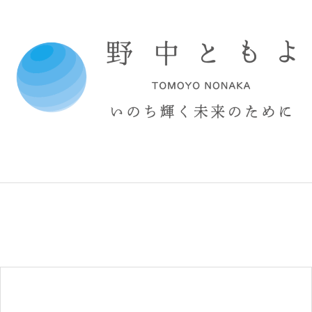
コ
ン
テ
ン
ツ
へ
ス
キ
ッ
プ
野
中
と
も
よ
オ
フ
ィ
シ
ャ