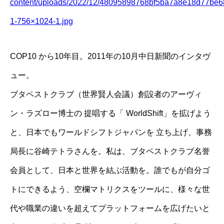
content/uploads/2022/12/48095898768bf5ba7a8e18d77be6
1-756×1024-1.jpg
COP10 から10年目。2011年の10月中日新聞のインタヴ
ュー。
ブタペストクラブ（世界賢人会議）創設者のアーヴィ
ン・ラズロー博士の 提唱する「 WorldShift」を拡げよう
と、日本でもワールドシフトジャパンを 立ち上げ、事務
局長に谷崎テトラさんを。私は、ブタペストクラブ名誉
会員として、日本と世界を結ぶ活動を。誰でもが自分ゴ
トにできるよう、空欄マトリクスをツールに、様々な世
代や職業の違いを超えてプラットフォームを広げたいと