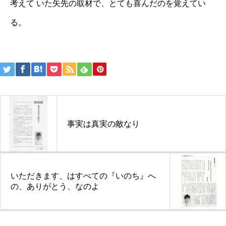
考えて いた矢先の取材で、とても喜んだのを覚えてい
る。
投
稿
ナ
ビ
事実は真実の敵なり
ゲ
ー
シ
いただきます、はすべての『いのち』へ
ョ
の、ありがとう、なのよ
ン