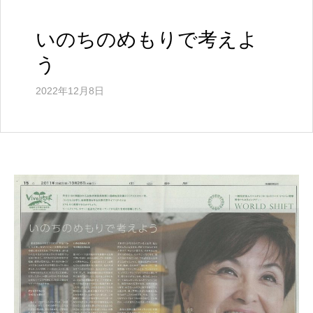
ル
ウ
ェ
いのちのめもりで考えよ
ブ
う
サ
イ
ト
2022年12月8日