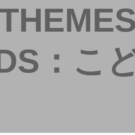
THEME
IDS：こ