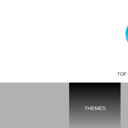
コ
ン
テ
ン
ツ
へ
ス
キ
ッ
プ
野
TOP
中
と
も
よ
オ
THEMES
フ
ィ
シ